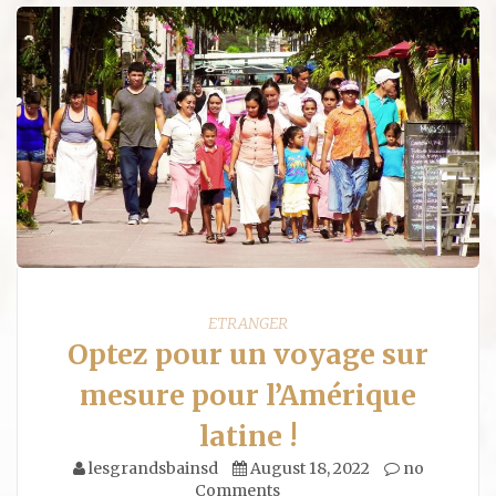
ETRANGER
Optez pour un voyage sur
mesure pour l’Amérique
latine !
lesgrandsbainsd
August 18, 2022
no
Comments